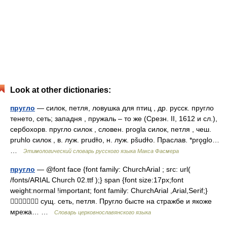
Look at other dictionaries:
пругло
— силок, петля, ловушка для птиц , др. русск. пругло
тенето, сеть; западня , пружаль – то же (Срезн. II, 1612 и сл.),
сербохорв. пругло силок , словен. progla силок, петля , чеш.
pruhlo силок , в. луж. prudɫo, н. луж. рšudɫо. Праслав. *prǫglo…
…
Этимологический словарь русского языка Макса Фасмера
пругло
— @font face {font family: ChurchArial ; src: url(
/fonts/ARIAL Church 02.ttf );} span {font size:17px;font
weight:normal !important; font family: ChurchArial ,Arial,Serif;}
 сущ. сеть, петля. Пругло бысте на стражбе и якоже
мрежа… …
Словарь церковнославянского языка