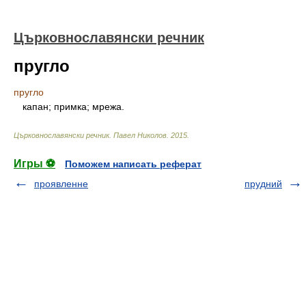
Църковнославянски речник
пругло
пругло
капан; примка; мрежа.
Църковнославянски речник
.
Павел Николов
.
2015
.
Игры ⚽
Поможем написать реферат
проявленне
прудний