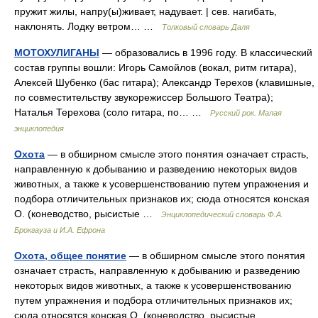
пружит жилы, напру(ы)живает, надувает. | сев. нагибать,
наклонять. Лодку ветром… …
Толковый словарь Даля
МОТОХУЛИГАНЫ
— образовались в 1996 году. В классический
состав группы вошли: Игорь Самойлов (вокал, ритм гитара),
Алексей Шубенко (бас гитара); Александр Терехов (клавишные,
по совместительству звукорежиссер Большого Театра);
Наталья Терехова (соло гитара, по… …
Русский рок. Малая
энциклопедия
Охота
— в обширном смысле этого понятия означает страсть,
направленную к добыванию и разведению некоторых видов
животных, а также к усовершенствованию путем упражнения и
подбора отличительных признаков их; сюда относятся конская
О. (коневодство, рысистые …
Энциклопедический словарь Ф.А.
Брокгауза и И.А. Ефрона
Охота, общее понятие
— в обширном смысле этого понятия
означает страсть, направленную к добыванию и разведению
некоторых видов животных, а также к усовершенствованию
путем упражнения и подбора отличительных признаков их;
сюда относятся конская О. (коневодство, рысистые …