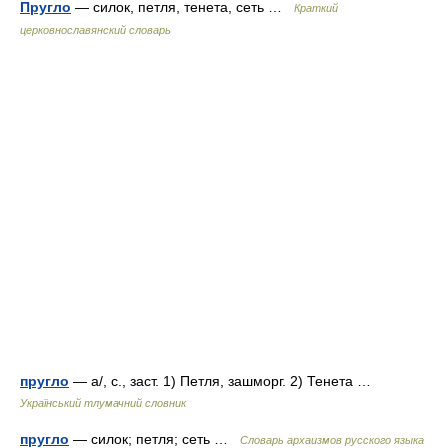
Пругло
— силок, петля, тенета, сеть …
Краткий
церковнославянский словарь
пругло
— а/, с., заст. 1) Петля, зашморг. 2) Тенета …
Український тлумачний словник
пругло
— силок; петля; сеть …
Cловарь архаизмов русского языка